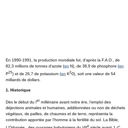
En 1990-1991, la production mondiale fut, d’après la F.A.O., de
82,3 millions de tonnes d’azote (
en
N), de 38,9 de phosphore (
en
2
5
2
P
) et de 26,7 de potassium (
en
K
0), soit une valeur de 54
milliards de dollars.
1. Historique
er
Dès le début du I
millénaire avant notre ère, l’emploi des
déjections animales et humaines, additionnées ou non de déchets
végétaux, de pailles, de chaumes et de terre, représenta la
contribution apportée par l’homme à la fertilité du sol. La Bible,
e
L’Odyssée
, des ouvrages babyloniens du VII
siècle avant J.-C.