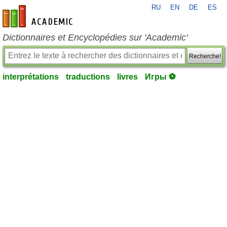
RU
EN
DE
ES
fr-academic.com
Dictionnaires et Encyclopédies sur 'Academic'
Recherche!
interprétations
traductions
livres
Игры ⚽